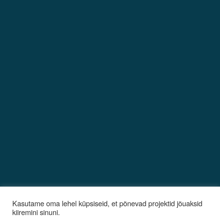
Kasutame oma lehel küpsiseid, et põnevad projektid jõuaksid
kiiremini sinuni.